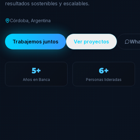
resultados sostenibles y escalables.
Córdoba, Argentina
Trabajemos juntos
Ver proyectos
Wha
5+
6+
Años en Banca
Personas lideradas