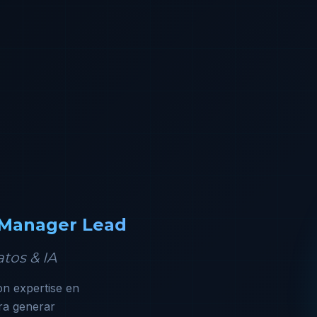
h Manager Lead
tos & IA
on expertise en
ra generar