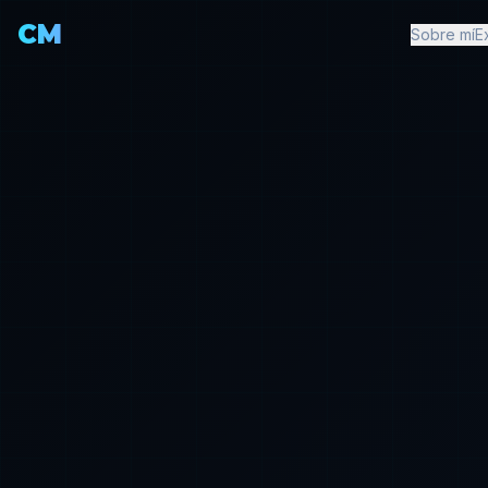
CM
Sobre mí
E